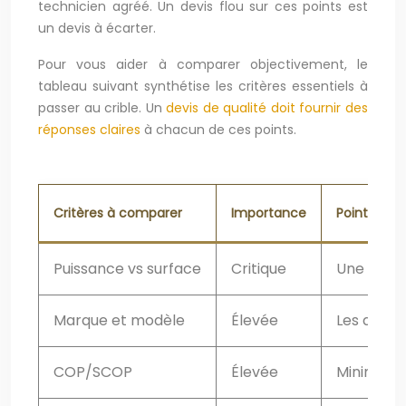
technicien agréé. Un devis flou sur ces points est
un devis à écarter.
Pour vous aider à comparer objectivement, le
tableau suivant synthétise les critères essentiels à
passer au crible. Un
devis de qualité doit fournir des
réponses claires
à chacun de ces points.
Critères à comparer
Importance
Points de v
Puissance vs surface
Critique
Une maiso
Marque et modèle
Élevée
Les diffé
COP/SCOP
Élevée
Minimum 3