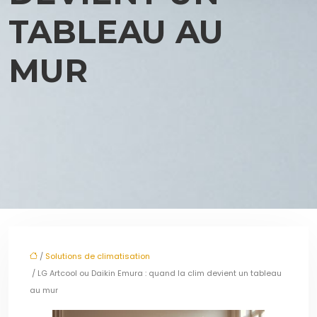
TABLEAU AU
MUR
/
Solutions de climatisation
/ LG Artcool ou Daikin Emura : quand la clim devient un tableau
au mur