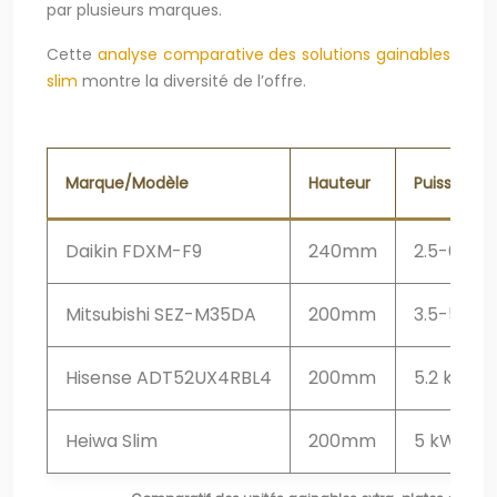
par plusieurs marques.
Cette
analyse comparative des solutions gainables
slim
montre la diversité de l’offre.
Marque/Modèle
Hauteur
Puissance
Daikin FDXM-F9
240mm
2.5-6 kW
Mitsubishi SEZ-M35DA
200mm
3.5-5 kW
Hisense ADT52UX4RBL4
200mm
5.2 kW
Heiwa Slim
200mm
5 kW