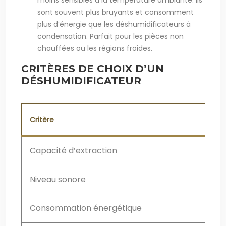
moins sensibles à la température ambiante. Ils
sont souvent plus bruyants et consomment
plus d’énergie que les déshumidificateurs à
condensation. Parfait pour les pièces non
chauffées ou les régions froides.
CRITÈRES DE CHOIX D’UN
DÉSHUMIDIFICATEUR
Critère
Des
Capacité d’extraction
Qu
Niveau sonore
Br
Consommation énergétique
Qu