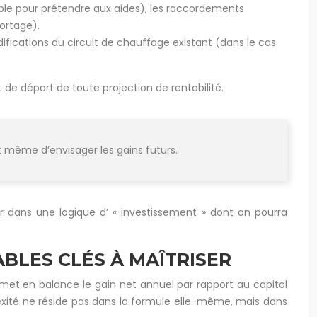
able pour prétendre aux aides), les raccordements
portage).
ications du circuit de chauffage existant (dans le cas
nt de départ de toute projection de rentabilité.
 même d’envisager les gains futurs.
er dans une logique d’ « investissement » dont on pourra
ABLES CLÉS À MAÎTRISER
i met en balance le gain net annuel par rapport au capital
exité ne réside pas dans la formule elle-même, mais dans