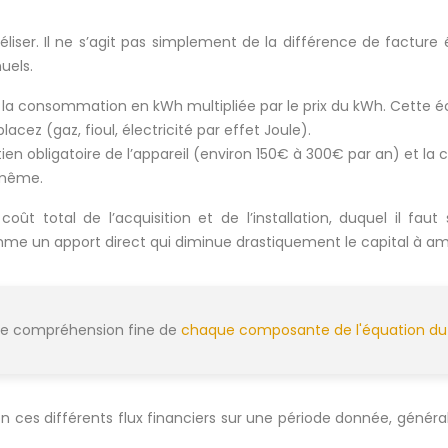
éliser. Il ne s’agit pas simplement de la différence de facture 
uels.
e la consommation en kWh multipliée par le prix du kWh. Cette
ez (gaz, fioul, électricité par effet Joule).
tien obligatoire de l’appareil (environ 150€ à 300€ par an) et l
 même.
ût total de l’acquisition et de l’installation, duquel il fau
me un apport direct qui diminue drastiquement le capital à amo
une compréhension fine de
chaque composante de l'équation du
ision ces différents flux financiers sur une période donnée, génér