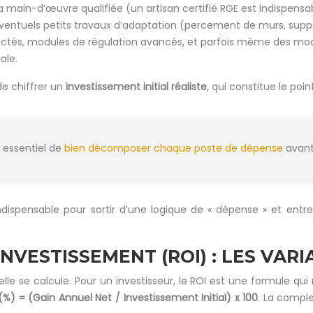
a main-d’œuvre qualifiée (un artisan certifié RGE est indispens
es éventuels petits travaux d’adaptation (percement de murs, sup
és, modules de régulation avancés, et parfois même des modif
ale.
e chiffrer un
investissement initial réaliste
, qui constitue le poi
 essentiel de
bien décomposer chaque poste de dépense
avant
ndispensable pour sortir d’une logique de « dépense » et entr
NVESTISSEMENT (ROI) : LES VARI
lle se calcule. Pour un investisseur, le ROI est une formule qu
(%) = (Gain Annuel Net / Investissement Initial) x 100
. La compl