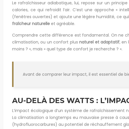
Le rafraîchisseur adiabatique, lui, repose sur un principe
calories, ce qui refroidit l’air. C’est une approche « in
(fenêtres ouvertes) et ajoute une légère humidité, ce qu
fraîcheur naturelle
et agréable.
Comprendre cette différence est fondamental. On ne c
climatisation, ou un confort plus
naturel et adaptatif
, en
moins ? », mais « quel type de confort je recherche ? ».
Avant de comparer leur impact, il est essentiel de bi
AU-DELÀ DES WATTS : L’IMP
L’impact écologique d’un système de rafraîchissement ne s
La climatisation a longtemps eu mauvaise presse à caus
(hydrofluorocarbures) au potentiel de réchauffement glob