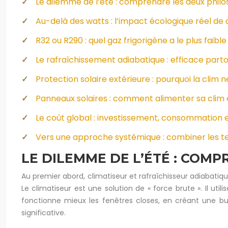
Le dilemme de l’été : comprendre les deux philo
Au-delà des watts : l’impact écologique réel de
R32 ou R290 : quel gaz frigorigène a le plus faib
Le rafraîchissement adiabatique : efficace part
Protection solaire extérieure : pourquoi la clim ne
Panneaux solaires : comment alimenter sa clim à
Le coût global : investissement, consommation e
Vers une approche systémique : combiner les t
LE DILEMME DE L’ÉTÉ : COMP
Au premier abord, climatiseur et rafraîchisseur adiabatiq
Le climatiseur est une solution de « force brute ». Il utilis
fonctionne mieux les fenêtres closes, en créant une bul
significative.