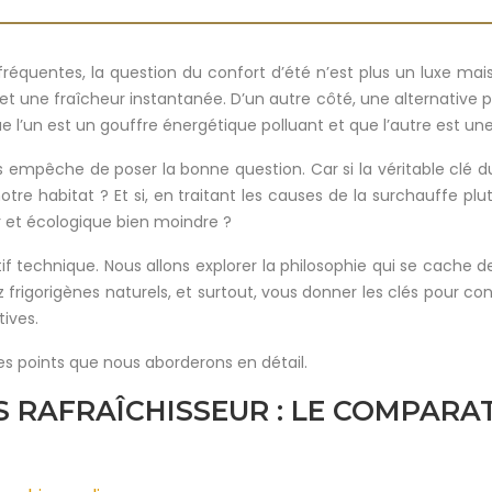
réquentes, la question du confort d’été n’est plus un luxe ma
met une fraîcheur instantanée. D’un autre côté, une alternative 
 l’un est un gouffre énergétique polluant et que l’autre est une
us empêche de poser la bonne question. Car si la véritable clé du
notre habitat ? Et si, en traitant les causes de la surchauffe
r et écologique bien moindre ?
 technique. Nous allons explorer la philosophie qui se cache d
rigorigènes naturels, et surtout, vous donner les clés pour con
ives.
es points que nous aborderons en détail.
S RAFRAÎCHISSEUR : LE COMPARA