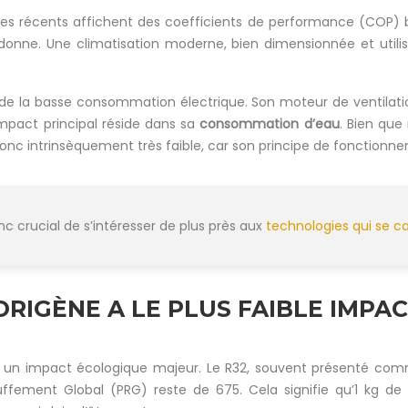
 récents affichent des coefficients de performance (COP) bie
onne. Une climatisation moderne, bien dimensionnée et utilis
n de la basse consommation électrique. Son moteur de ventilat
mpact principal réside dans sa
consommation d’eau
. Bien que
 donc intrinsèquement très faible, car son principe de fonction
c crucial de s’intéresser de plus près aux
technologies qui se c
GORIGÈNE A LE PLUS FAIBLE IMP
 a un impact écologique majeur. Le R32, souvent présenté comm
ffement Global (PRG) reste de 675. Cela signifie qu’1 kg d