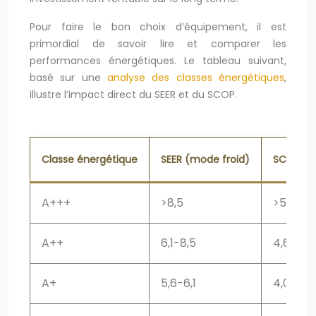
Pour faire le bon choix d’équipement, il est
primordial de savoir lire et comparer les
performances énergétiques. Le tableau suivant,
basé sur une
analyse des classes énergétiques
,
illustre l’impact direct du SEER et du SCOP.
Classe énergétique
SEER (mode froid)
SCOP (m
A+++
>8,5
>5,1
A++
6,1-8,5
4,6-5,1
A+
5,6-6,1
4,0-4,6