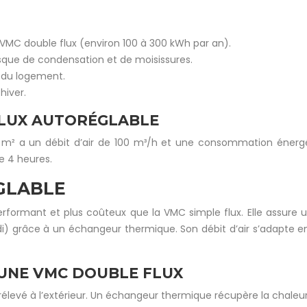
MC double flux (environ 100 à 300 kWh par an).
isque de condensation et de moisissures.
s du logement.
hiver.
FLUX AUTORÉGLABLE
m² a un débit d’air de 100 m³/h et une consommation énergét
e 4 heures.
GLABLE
ormant et plus coûteux que la VMC simple flux. Elle assure un d
roidi) grâce à un échangeur thermique. Son débit d’air s’adapte e
’UNE VMC DOUBLE FLUX
prélevé à l’extérieur. Un échangeur thermique récupère la chaleur d