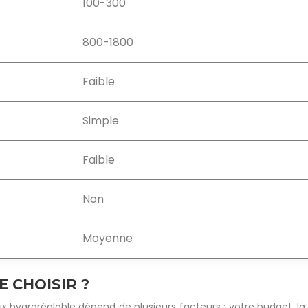
100-300
800-1800
Faible
Simple
Faible
Non
Moyenne
E CHOISIR ?
ygroréglable dépend de plusieurs facteurs : votre budget, la tail