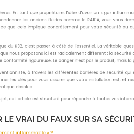
èvres. En tant que propriétaire, l’idée d’avoir un « gaz inflamm
 abandonner les anciens fluides comme le R410A, vous vous de
 ce que cela implique concrètement pour votre sécurité au qu
e du R32, c’est passer à côté de l’essentiel. La véritable quest
ue que nous proposons ici est radicalement différent : la sécuri
e conformité rigoureuse. Le danger n’est pas le produit, mais la
entionniste, à travers les différentes barrières de sécurité qui e
onner les clés pour vous assurer que votre installation est, et 
ratique absolue.
, cet article est structuré pour répondre à toutes vos inter
 LE VRAI DU FAUX SUR SA SÉCURI
gèrement inflammable » ?