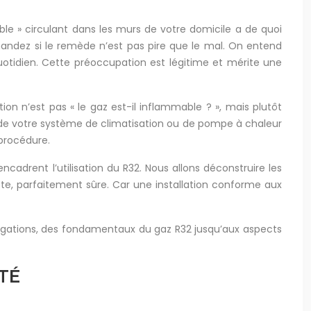
able » circulant dans les murs de votre domicile a de quoi
mandez si le remède n’est pas pire que le mal. On entend
otidien. Cette préoccupation est légitime et mérite une
ion n’est pas « le gaz est-il inflammable ? », mais plutôt
té de votre système de climatisation ou de pompe à chaleur
 procédure.
ncadrent l’utilisation du R32. Nous allons déconstruire les
reste, parfaitement sûre. Car une installation conforme aux
rogations, des fondamentaux du gaz R32 jusqu’aux aspects
TÉ