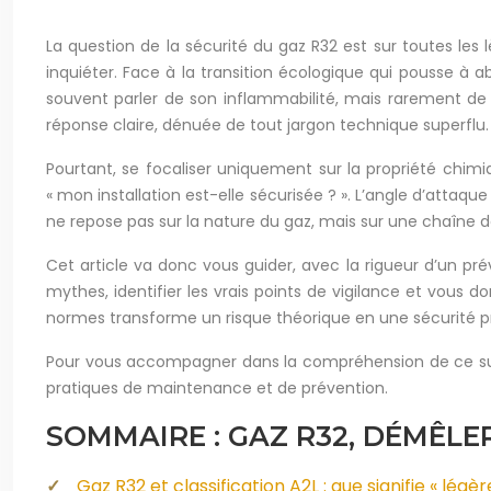
La question de la sécurité du gaz R32 est sur toutes les l
inquiéter. Face à la transition écologique qui pousse à
souvent parler de son inflammabilité, mais rarement de
réponse claire, dénuée de tout jargon technique superflu.
Pourtant, se focaliser uniquement sur la propriété chimiqu
« mon installation est-elle sécurisée ? ». L’angle d’attaq
ne repose pas sur la nature du gaz, mais sur une chaîne d
Cet article va donc vous guider, avec la rigueur d’un prév
mythes, identifier les vrais points de vigilance et vous d
normes transforme un risque théorique en une sécurité p
Pour vous accompagner dans la compréhension de ce sujet
pratiques de maintenance et de prévention.
SOMMAIRE : GAZ R32, DÉMÊLER
Gaz R32 et classification A2L : que signifie « lé