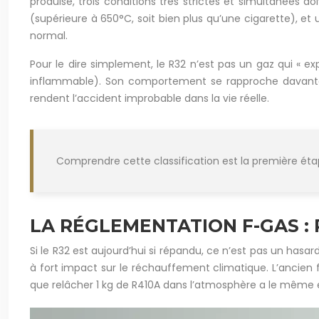
produise, trois conditions très strictes et simultanées d
(supérieure à 650°C, soit bien plus qu’une cigarette), 
normal.
Pour le dire simplement, le R32 n’est pas un gaz qui «
inflammable). Son comportement se rapproche davantage de
rendent l’accident improbable dans la vie réelle.
Comprendre cette classification est la première étape 
LA RÉGLEMENTATION F-GAS : 
Si le R32 est aujourd’hui si répandu, ce n’est pas un ha
à fort impact sur le réchauffement climatique. L’ancien 
que relâcher 1 kg de R410A dans l’atmosphère a le même e