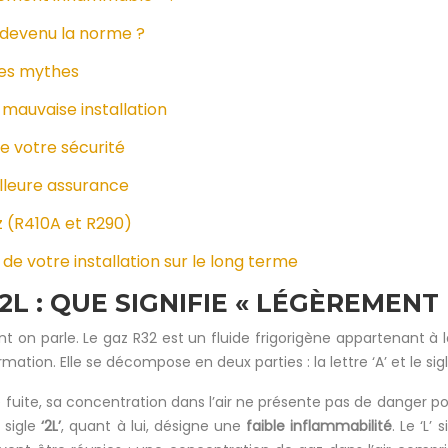
l devenu la norme ?
 les mythes
e mauvaise installation
de votre sécurité
eilleure assurance
z (R410A et R290)
de votre installation sur le long terme
2L : QUE SIGNIFIE « LÉGÈREMENT
t on parle. Le gaz R32 est un fluide frigorigène appartenant à 
tion. Elle se décompose en deux parties : la lettre ‘A’ et le sigle
e fuite, sa concentration dans l’air ne présente pas de danger p
 sigle
‘2L’
, quant à lui, désigne une
faible inflammabilité
. Le ‘L’