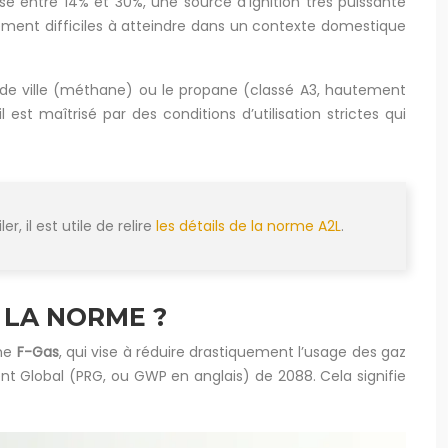
ise entre 14% et 30%, une source d’ignition très puissante
ement difficiles à atteindre dans un contexte domestique
 de ville (méthane) ou le propane (classé A3, hautement
st maîtrisé par des conditions d’utilisation strictes qui
, il est utile de relire
les détails de la norme A2L
.
 LA NORME ?
nne
F-Gas
, qui vise à réduire drastiquement l’usage des gaz
nt Global (PRG, ou GWP en anglais) de 2088. Cela signifie