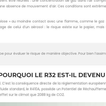
oivent être réunies : une concentration de gaz dans l’air compr
et une absence de mouvement d’air. Ces conditions sont extrêm
 explose » au moindre contact avec une flamme, comme le gaz
 celui d’un aérosol : le risque existe sur le papier, mais il e
pour évaluer le risque de manière objective. Pour bien l’assimiler
POURQUOI LE R32 EST-IL DEVENU
sard. C’est la conséquence directe de la réglementation europée
fluide standard, le R410A, possède un Potentiel de Réchauffeme
ffet sur le climat que 2088 kg de CO2.