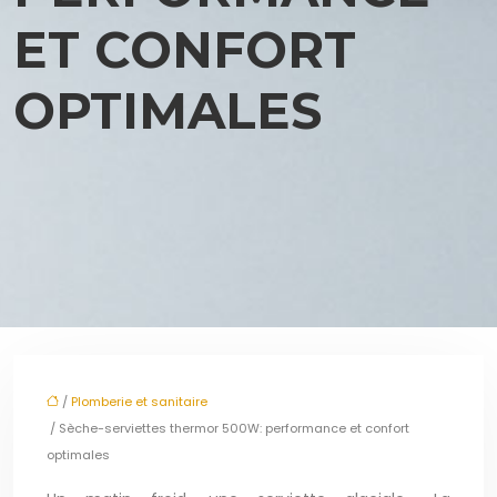
ET CONFORT
OPTIMALES
/
Plomberie et sanitaire
/ Sèche-serviettes thermor 500W: performance et confort
optimales