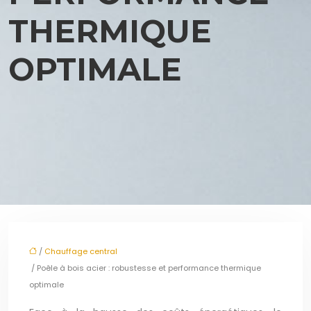
THERMIQUE
OPTIMALE
/
Chauffage central
/ Poêle à bois acier : robustesse et performance thermique
optimale