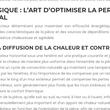
IQUE : L’ART D’OPTIMISER LA 
AL
acteur déterminant pour maximiser son efficacité énergétiq
s caractéristiques de la pièce et des sources de déperditions 
biance chaleureuse et agréable.
A DIFFUSION DE LA CHALEUR ET CONTR
teur horizontal sous une fenêtre est une pratique courante et ju
tir la chaleur de manière plus uniforme dans l’ensemble de la pièc
nsi un cycle de convection naturelle qui maintient une tempér
par les fenêtres, d’où l’importance de les compenser par un rad
iateur le long d’un mur extérieur permet de compenser les pertes 
térieur, sont généralement plus froids que les murs intérieurs. 
iore le confort thermique.
on de la pièce, qu’elle soit au sud, au nord, à l’est ou à l’ouest, 
 ensoleillement plus important et d’un apport de chaleur naturel
radiateur en fonction de l’orientation de la pièce, afin de compe