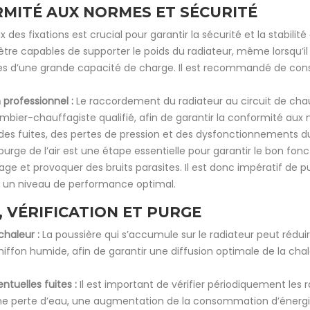
RMITÉ AUX NORMES ET SÉCURITÉ
x des fixations est crucial pour garantir la sécurité et la stabilit
être capables de supporter le poids du radiateur, même lorsqu’il
tées d’une grande capacité de charge. Il est recommandé de consul
 professionnel :
Le raccordement du radiateur au circuit de chauf
lombier-chauffagiste qualifié, afin de garantir la conformité au
es fuites, des pertes de pression et des dysfonctionnements du
purge de l’air est une étape essentielle pour garantir le bon fon
 et provoquer des bruits parasites. Il est donc impératif de purge
ir un niveau de performance optimal.
, VÉRIFICATION ET PURGE
chaleur :
La poussière qui s’accumule sur le radiateur peut rédui
 chiffon humide, afin de garantir une diffusion optimale de la c
ntuelles fuites :
Il est important de vérifier périodiquement les 
une perte d’eau, une augmentation de la consommation d’énergi