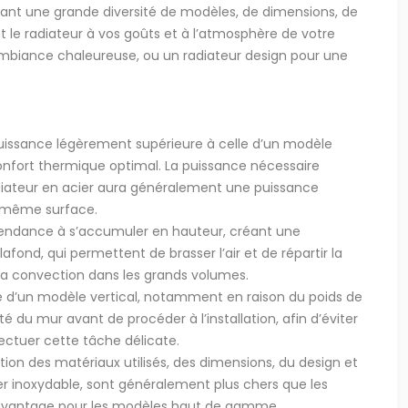
ant une grande diversité de modèles, de dimensions, de
 le radiateur à vos goûts et à l’atmosphère de votre
 ambiance chaleureuse, ou un radiateur design pour une
puissance légèrement supérieure à celle d’un modèle
onfort thermique optimal. La puissance nécessaire
radiateur en acier aura généralement une puissance
e même surface.
 tendance à s’accumuler en hauteur, créant une
ond, qui permettent de brasser l’air et de répartir la
la convection dans les grands volumes.
lle d’un modèle vertical, notamment en raison du poids de
ité du mur avant de procéder à l’installation, afin d’éviter
ectuer cette tâche délicate.
tion des matériaux utilisés, des dimensions, du design et
r inoxydable, sont généralement plus chers que les
re davantage pour les modèles haut de gamme.