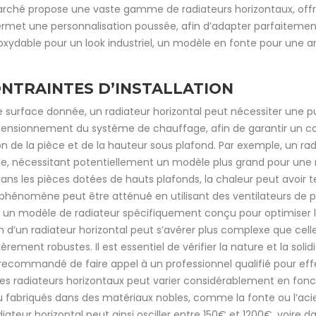
rché propose une vaste gamme de radiateurs horizontaux, offr
permet une personnalisation poussée, afin d’adapter parfaitement
 inoxydable pour un look industriel, un modèle en fonte pour une
ONTRAINTES D’INSTALLATION
 surface donnée, un radiateur horizontal peut nécessiter une 
 dimensionnement du système de chauffage, afin de garantir un c
ion de la pièce et de la hauteur sous plafond. Par exemple, un 
able, nécessitant potentiellement un modèle plus grand pour un
ans les pièces dotées de hauts plafonds, la chaleur peut avoir
phénomène peut être atténué en utilisant des ventilateurs de plaf
r un modèle de radiateur spécifiquement conçu pour optimiser 
ion d’un radiateur horizontal peut s’avérer plus complexe que ce
ièrement robustes. Il est essentiel de vérifier la nature et la solid
recommandé de faire appel à un professionnel qualifié pour eff
des radiateurs horizontaux peut varier considérablement en fonc
u fabriqués dans des matériaux nobles, comme la fonte ou l’acie
adiateur horizontal peut ainsi osciller entre 150€ et 1200€, voi