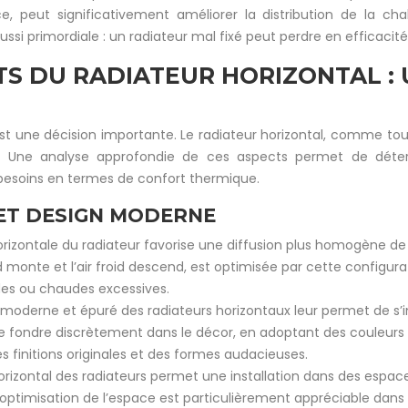
, peut significativement améliorer la distribution de la cha
ssi primordiale : un radiateur mal fixé peut perdre en efficaci
S DU RADIATEUR HORIZONTAL :
t une décision importante. Le radiateur horizontal, comme to
nt. Une analyse approfondie de ces aspects permet de déter
s besoins en termes de confort thermique.
ET DESIGN MODERNE
rizontale du radiateur favorise une diffusion plus homogène de 
aud monte et l’air froid descend, est optimisée par cette configu
des ou chaudes excessives.
 moderne et épuré des radiateurs horizontaux leur permet de s’int
se fondre discrètement dans le décor, en adoptant des couleurs 
s finitions originales et des formes audacieuses.
orizontal des radiateurs permet une installation dans des espa
te optimisation de l’espace est particulièrement appréciable dan