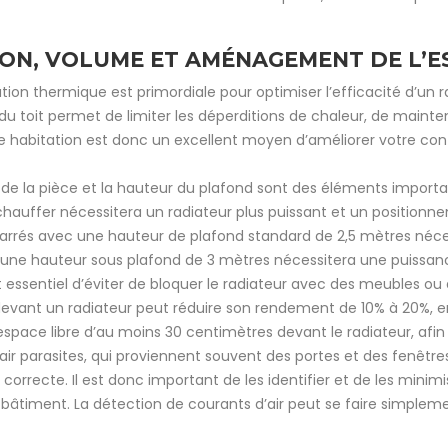
TION, VOLUME ET AMÉNAGEMENT DE L’E
tion thermique est primordiale pour optimiser l’efficacité d’un 
u toit permet de limiter les déperditions de chaleur, de mainten
otre habitation est donc un excellent moyen d’améliorer votre co
le de la pièce et la hauteur du plafond sont des éléments import
hauffer nécessitera un radiateur plus puissant et un position
carrés avec une hauteur de plafond standard de 2,5 mètres néc
 une hauteur sous plafond de 3 mètres nécessitera une puissanc
st essentiel d’éviter de bloquer le radiateur avec des meubles ou 
devant un radiateur peut réduire son rendement de 10% à 20%, 
space libre d’au moins 30 centimètres devant le radiateur, afin d
air parasites, qui proviennent souvent des portes et des fenêtre
orrecte. Il est donc important de les identifier et de les minimi
du bâtiment. La détection de courants d’air peut se faire simplem