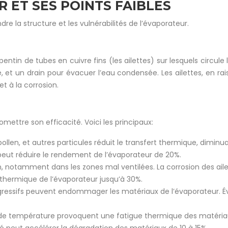
ET SES POINTS FAIBLES
e la structure et les vulnérabilités de l’évaporateur.
in de tubes en cuivre fins (les ailettes) sur lesquels circule le r
té, et un drain pour évacuer l’eau condensée. Les ailettes, en ra
et à la corrosion.
ettre son efficacité. Voici les principaux:
llen, et autres particules réduit le transfert thermique, diminu
eut réduire le rendement de l’évaporateur de 20%.
n, notamment dans les zones mal ventilées. La corrosion des ailet
 thermique de l’évaporateur jusqu’à 30%.
ressifs peuvent endommager les matériaux de l’évaporateur. Év
e température provoquent une fatigue thermique des matériaux, l