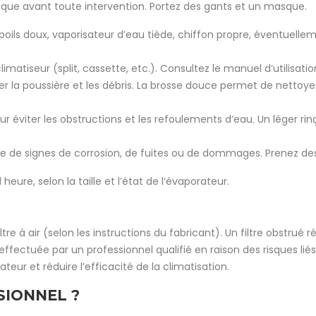
rique avant toute intervention. Portez des gants et un masque.
à poils doux, vaporisateur d’eau tiède, chiffon propre, éventue
limatiseur (split, cassette, etc.). Consultez le manuel d’utilisat
lever la poussière et les débris. La brosse douce permet de netto
ur éviter les obstructions et les refoulements d’eau. Un léger rin
he de signes de corrosion, de fuites ou de dommages. Prenez des 
ure, selon la taille et l’état de l’évaporateur.
e à air (selon les instructions du fabricant). Un filtre obstrué 
effectuée par un professionnel qualifié en raison des risques liés
ur et réduire l’efficacité de la climatisation.
SIONNEL ?