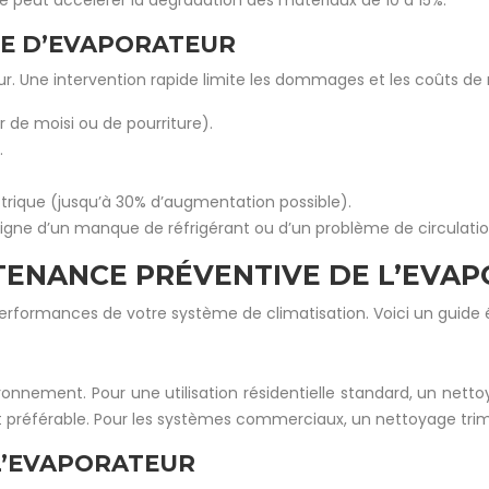
é peut accélérer la dégradation des matériaux de 10 à 15%.
NE D’EVAPORATEUR
r. Une intervention rapide limite les dommages et les coûts de 
 de moisi ou de pourriture).
.
rique (jusqu’à 30% d’augmentation possible).
signe d’un manque de réfrigérant ou d’un problème de circulatio
NTENANCE PRÉVENTIVE DE L’EVA
 performances de votre système de climatisation. Voici un guide
nvironnement. Pour une utilisation résidentielle standard, un 
 préférable. Pour les systèmes commerciaux, un nettoyage trime
L’EVAPORATEUR