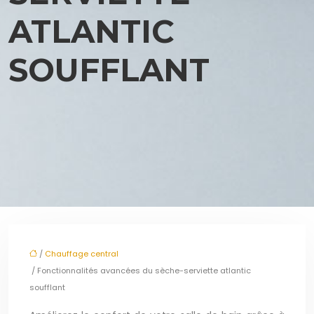
ATLANTIC
SOUFFLANT
/
Chauffage central
/ Fonctionnalités avancées du sèche-serviette atlantic
soufflant