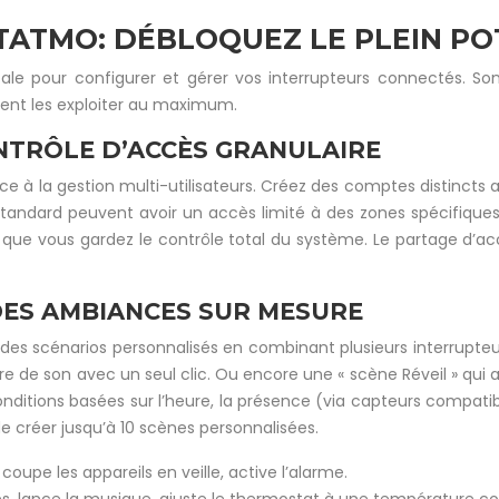
ETATMO: DÉBLOQUEZ LE PLEIN PO
pale pour configurer et gérer vos interrupteurs connectés. So
ment les exploiter au maximum.
ONTRÔLE D’ACCÈS GRANULAIRE
 à la gestion multi-utilisateurs. Créez des comptes distincts 
rs standard peuvent avoir un accès limité à des zones spécifique
 que vous gardez le contrôle total du système. Le partage d’ac
DES AMBIANCES SUR MESURE
es scénarios personnalisés en combinant plusieurs interrupteur
arre de son avec un seul clic. Ou encore une « scène Réveil » qui 
onditions basées sur l’heure, la présence (via capteurs compatib
e créer jusqu’à 10 scènes personnalisées.
 coupe les appareils en veille, active l’alarme.