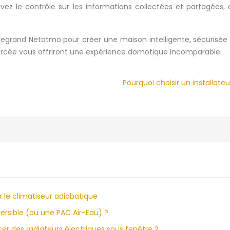
 le contrôle sur les informations collectées et partagées, e
 Legrand Netatmo pour créer une maison intelligente, sécurisé
enforcée vous offriront une expérience domotique incomparable.
Pourquoi choisir un installate
r le climatiseur adiabatique
rsible (ou une PAC Air-Eau) ?
cer des radiateurs électriques sous fenêtre ?