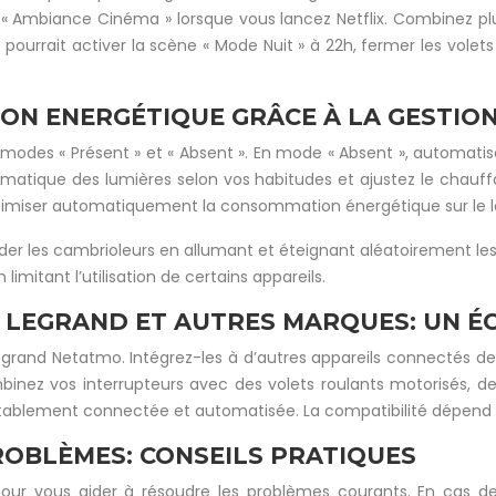
ne « Ambiance Cinéma » lorsque vous lancez Netflix. Combinez 
pourrait activer la scène « Mode Nuit » à 22h, fermer les volets
ON ENERGÉTIQUE GRÂCE À LA GESTIO
odes « Présent » et « Absent ». En mode « Absent », automatise
tomatique des lumières selon vos habitudes et ajustez le chauff
ptimiser automatiquement la consommation énergétique sur le 
er les cambrioleurs en allumant et éteignant aléatoirement les
mitant l’utilisation de certains appareils.
S LEGRAND ET AUTRES MARQUES: UN 
 Legrand Netatmo. Intégrez-les à d’autres appareils connectés d
nez vos interrupteurs avec des volets roulants motorisés, de
itablement connectée et automatisée. La compatibilité dépend 
OBLÈMES: CONSEILS PRATIQUES
 pour vous aider à résoudre les problèmes courants. En cas de