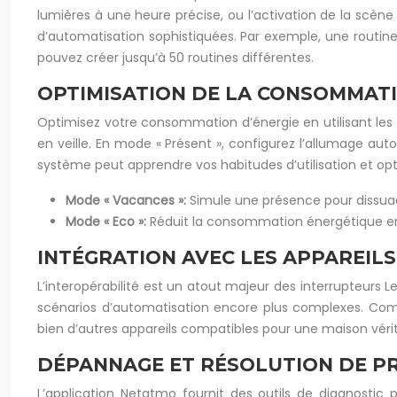
lumières à une heure précise, ou l’activation de la scè
d’automatisation sophistiquées. Par exemple, une routine 
pouvez créer jusqu’à 50 routines différentes.
OPTIMISATION DE LA CONSOMMATI
Optimisez votre consommation d’énergie en utilisant les m
en veille. En mode « Présent », configurez l’allumage au
système peut apprendre vos habitudes d’utilisation et o
Mode « Vacances »:
Simule une présence pour dissuad
Mode « Eco »:
Réduit la consommation énergétique en li
INTÉGRATION AVEC LES APPAREIL
L’interopérabilité est un atout majeur des interrupteurs
scénarios d’automatisation encore plus complexes. Combi
bien d’autres appareils compatibles pour une maison vér
DÉPANNAGE ET RÉSOLUTION DE PR
L’application Netatmo fournit des outils de diagnostic