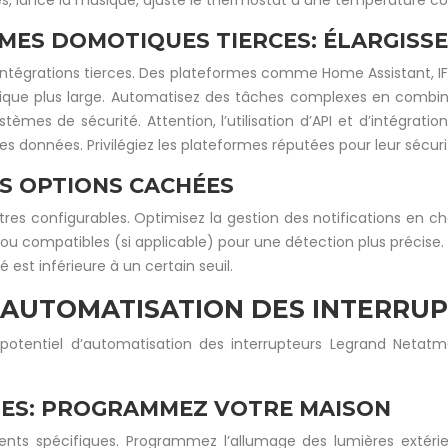
s, lance la musique, ajuste le thermostat à une température co
MES DOMOTIQUES TIERCES: ÉLARGISS
les intégrations tierces. Des plateformes comme Home Assistan
e plus large. Automatisez des tâches complexes en combinant 
stèmes de sécurité. Attention, l’utilisation d’API et d’intégra
es données. Privilégiez les plateformes réputées pour leur sécuri
ES OPTIONS CACHÉES
es configurables. Optimisez la gestion des notifications en 
s ou compatibles (si applicable) pour une détection plus précise. 
est inférieure à un certain seuil.
 AUTOMATISATION DES INTERRU
e potentiel d’automatisation des interrupteurs Legrand Neta
NES: PROGRAMMEZ VOTRE MAISON
s spécifiques. Programmez l’allumage des lumières extérieu