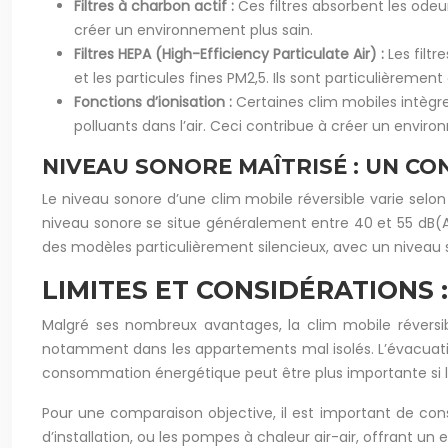
Filtres à charbon actif :
Ces filtres absorbent les odeu
créer un environnement plus sain.
Filtres HEPA (High-Efficiency Particulate Air) :
Les filtr
et les particules fines PM2,5. Ils sont particulièremen
Fonctions d’ionisation :
Certaines clim mobiles intègre
polluants dans l’air. Ceci contribue à créer un enviro
NIVEAU SONORE MAÎTRISÉ : UN C
Le niveau sonore d’une clim mobile réversible varie selo
niveau sonore se situe généralement entre 40 et 55 dB(
des modèles particulièrement silencieux, avec un niveau s
LIMITES ET CONSIDÉRATIONS 
Malgré ses nombreux avantages, la clim mobile réversib
notamment dans les appartements mal isolés. L’évacuation
consommation énergétique peut être plus importante si l’a
Pour une comparaison objective, il est important de cons
d’installation, ou les pompes à chaleur air-air, offrant 