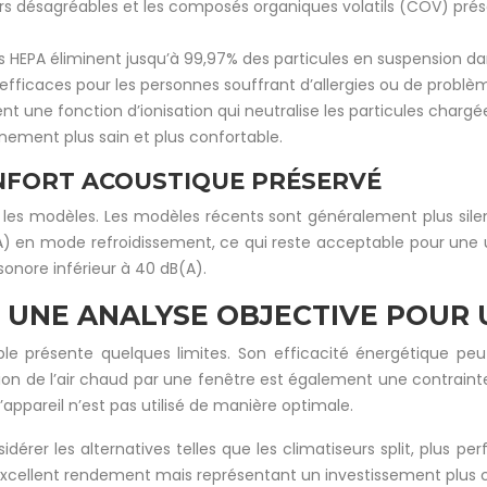
rs désagréables et les composés organiques volatils (COV) présents 
es HEPA éliminent jusqu’à 99,97% des particules en suspension dans 
t efficaces pour les personnes souffrant d’allergies ou de problèm
nt une fonction d’ionisation qui neutralise les particules chargé
nnement plus sain et plus confortable.
ONFORT ACOUSTIQUE PRÉSERVÉ
n les modèles. Les modèles récents sont généralement plus sile
A) en mode refroidissement, ce qui reste acceptable pour une 
onore inférieur à 40 dB(A).
: UNE ANALYSE OBJECTIVE POUR 
le présente quelques limites. Son efficacité énergétique peut
 de l’air chaud par une fenêtre est également une contrainte, 
ppareil n’est pas utilisé de manière optimale.
idérer les alternatives telles que les climatiseurs split, plus
un excellent rendement mais représentant un investissement plus