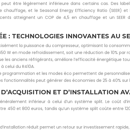
peut être légèrement inférieure dans certains cas. Des labe
e chauffage, et le Seasonal Energy Efficiency Ratio (SEER) e
 récents atteignent un COP de 4,5 en chauffage et un SEER 
.
ÉE : TECHNOLOGIES INNOVANTES AU S
écisément la puissance du compresseur, optimisant la consomma
0 W en mode refroidissement, soit une réduction de 10% par ra
que les anciens réfrigérants, améliore l’efficacité énergétique t
 à celui du R410A.
de programmation et les modes éco permettent de personnaliser l
es fonctionnalités peut générer des économies de 25 à 40% sur 
 D’ACQUISITION ET D’INSTALLATION A
énéralement inférieur à celui d’un système split. Le coût d’i
re 450 et 800 euros, tandis qu’un système split coûte entre 1200
d’installation réduit permet un retour sur investissement rapide,